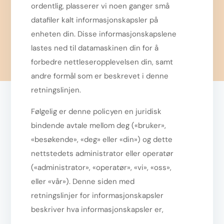
ordentlig, plasserer vi noen ganger små
datafiler kalt informasjonskapsler på
enheten din. Disse informasjonskapslene
lastes ned til datamaskinen din for å
forbedre nettleseropplevelsen din, samt
andre formål som er beskrevet i denne
retningslinjen.
Følgelig er denne policyen en juridisk
bindende avtale mellom deg («bruker»,
«besøkende», «deg» eller «din») og dette
nettstedets administrator eller operatør
(«administrator», «operatør», «vi», «oss»,
eller «vår»). Denne siden med
retningslinjer for informasjonskapsler
beskriver hva informasjonskapsler er,
hvilken informasjon de samler inn, hvorfor