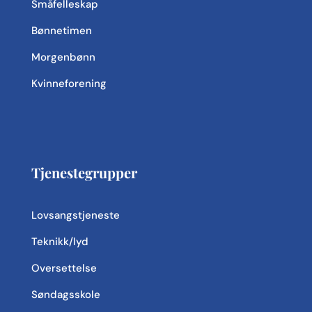
Småfelleskap
eller surfer mellom sider.
Bønnetimen
Informasjonskapsler brukes til å huske
preferansene dine for enkeltbesøk
Morgenbønn
gjennom sesjonelle informasjonskapsler
Kvinneforening
eller flere gjentatte besøk gjennom
permanente informasjonskapsler.
Hvordan vi bruker
informasjonskapsler
Tjenestegrupper
Informasjonskapsler er avgjørende for at
nettstedet vårt skal fungere optimalt og
Lovsangstjeneste
forbedre nettstedets ytelse for en bedre
Teknikk/lyd
brukeropplevelse.
Nettstedsadministratoren(e) kontrollerer
Oversettelse
alle informasjonskapsler som brukes på
Søndagsskole
nettstedet og gir tredjeparter tilgang for