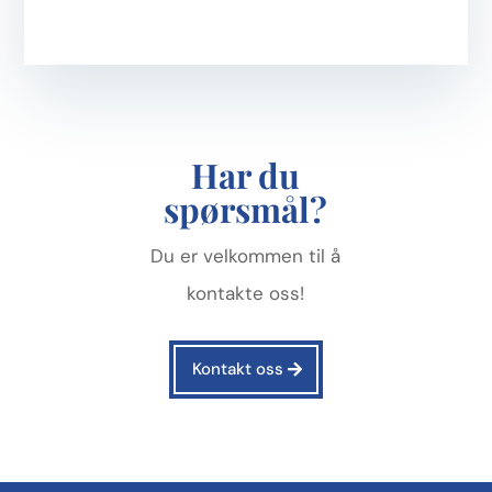
og hvordan de brukes av Norkirken
Kongsberg og noen av menighetens
tjenester («tjenestene»). Vi vil også dele
hvordan du kontrollerer og deaktiverer
disse informasjonskapslene og trekker
Har du
tilbake samtykket til å samle inn
spørsmål?
informasjonskapsler. Vær imidlertid
oppmerksom på at disse handlingene kan
Du er velkommen til å
nedgradere enkelte aspekter av dette
kontakte oss!
nettstedets funksjonalitet.
For mer informasjon om hvordan vi bruker,
Kontakt oss
samler inn og administrerer dine
personopplysninger og informasjon, se vår
personvernerklæring
.