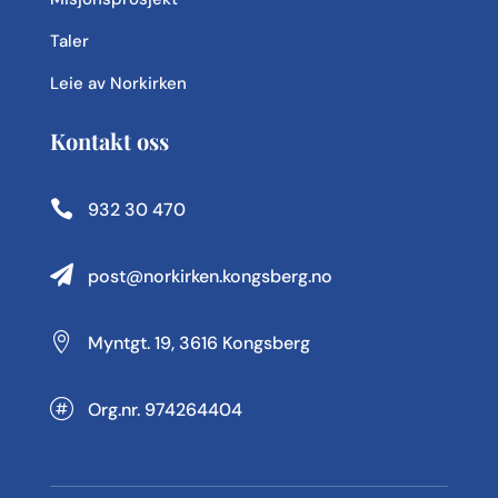
Taler
Leie av Norkirken
Kontakt oss

932 30 470

post@norkirken.kongsberg.no

Myntgt. 19, 3616 Kongsberg

Org.nr. 974264404