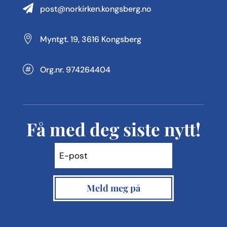

post@norkirken.kongsberg.no

Myntgt. 19, 3616 Kongsberg

Org.nr. 974264404
Få med deg siste nytt!
Meld meg på